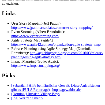
zu erzielen.
Links
User Story Mapping (Jeff Patton):
https://www.jpattonassociates.com/user-story-mapping/
Event Storming (Albert Brandolini):
https://www.eventstorming.com/
Agile Strategy Map (agile42):
https://www.agile42.com/en/organization/agile-strategy-map/
Release Planning using Agile Strategy Map (Dominik
Ehrenberg):
http://agileblogorg.blogspot.com/2016/03/release-
planning-using-agile-strategy.html
Impact Mapping (Gojko Adzic):
https://www.impactmapping.org/
Picks
[Sebastian] Hilfe bei häuslicher Gewalt: Diese Anlaufstellen
gibt es (PULS Reportage)
|
https://gewaltlos.de
[Dominik] Russian Village Boys
[Ina] Wer zahlt mehr?