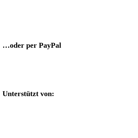
…oder per PayPal
Unterstützt von:
This work is licensed under a
Creative Commons Attribution-ShareAli
Privatsphäre und die Nutzung von Cookies: Um unsere Webseite für S