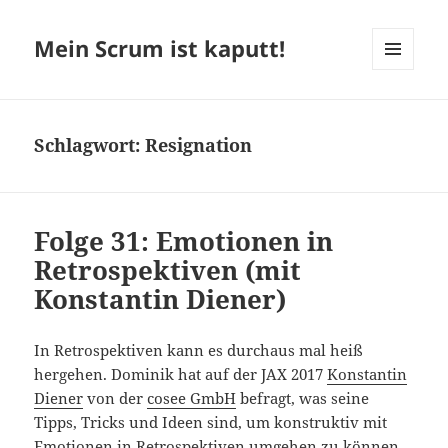
Mein Scrum ist kaputt!
MENÜ
UND
WIDGETS
Schlagwort:
Resignation
Folge 31: Emotionen in
Retrospektiven (mit
Konstantin Diener)
In Retrospektiven kann es durchaus mal heiß
hergehen. Dominik hat auf der JAX 2017
Konstantin
Diener
von der
cosee GmbH
befragt, was seine
Tipps, Tricks und Ideen sind, um konstruktiv mit
Emotionen in Retrospektiven umgehen zu können.